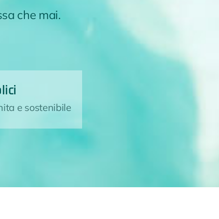
ssa che mai.
lici
nita e sostenibile