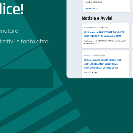
ice!
enotare
ativi e tanto altro