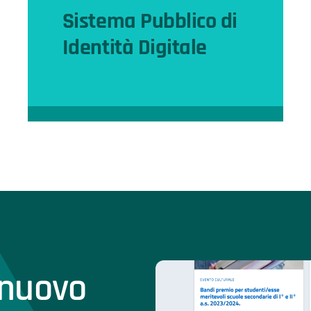
Sistema Pubblico di
Identità Digitale
Accedi online in modo facile e
sicuro con SPID e CIE.
 nuovo