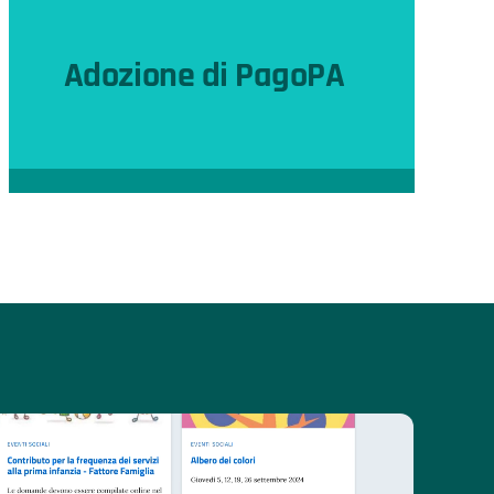
Adozione di PagoPA
Un sistema trasparente e intuitivo
per i tuoi pagamenti.